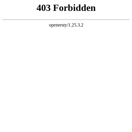
k8集团
金瑞焊材专业生产无银、低银、高银、黄铜、k8集团，气体助焊
剂
热线：0579-83933116
[中文版]
[English]
首 页
关于我们
公司简介
企业文化
荣誉证书
设备展示
人才招聘
联系我们
产品中心